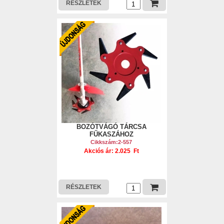
RÉSZLETEK
BOZÓTVÁGÓ TÁRCSA
FŰKASZÁHOZ
Cikkszám:2-557
Akciós ár: 2.025 Ft
RÉSZLETEK