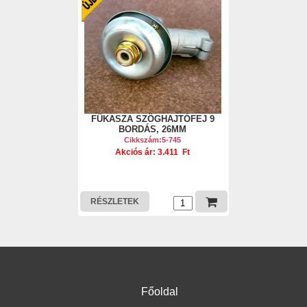
FŰKASZA SZÖGHAJTÓFEJ 9
BORDÁS, 26MM
Cikkszám:5-745
Akciós ár: 3.411 Ft
RÉSZLETEK
Főoldal