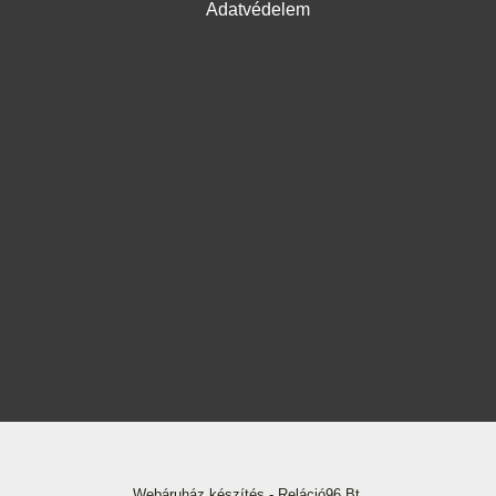
Adatvédelem
Webáruház készítés - Reláció96 Bt.