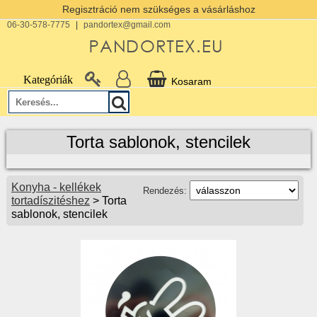
Regisztráció nem szükséges a vásárláshoz
06-30-578-7775
|
pandortex@gmail.com
Kategóriák
Kosaram
Torta sablonok, stencilek
Konyha - kellékek
Rendezés:
tortadíszitéshez
> Torta
sablonok, stencilek