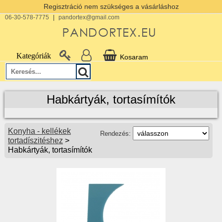
Regisztráció nem szükséges a vásárláshoz
06-30-578-7775
|
pandortex@gmail.com
Kategóriák
Kosaram
Habkártyák, tortasímítók
Konyha - kellékek
Rendezés:
tortadíszitéshez
>
Habkártyák, tortasímítók